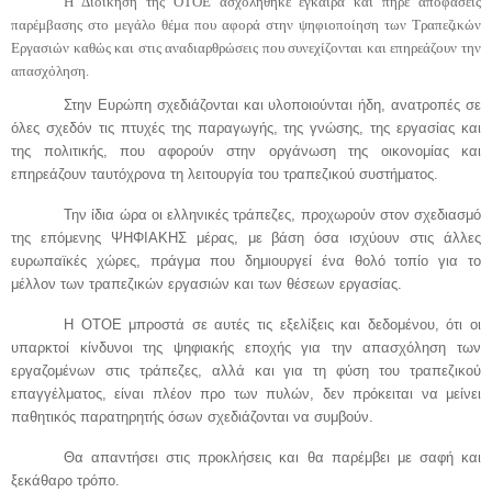
Η Διοίκηση της ΟΤΟΕ ασχολήθηκε έγκαιρα και πήρε αποφάσεις
παρέμβασης στο μεγάλο θέμα που αφορά στην ψηφιοποίηση των Τραπεζικών
Εργασιών καθώς και στις αναδιαρθρώσεις που συνεχίζονται και επηρεάζουν την
απασχόληση.
Στην Ευρώπη σχεδιάζονται και υλοποιούνται ήδη, ανατροπές σε
όλες σχεδόν τις πτυχές της παραγωγής, της γνώσης, της εργασίας και
της πολιτικής, που αφορούν στην οργάνωση της οικονομίας και
επηρεάζουν ταυτόχρονα τη λειτουργία του τραπεζικού συστήματος.
Την ίδια ώρα οι ελληνικές τράπεζες, προχωρούν στον σχεδιασμό
της επόμενης ΨΗΦΙΑΚΗΣ μέρας, με βάση όσα ισχύουν στις άλλες
ευρωπαϊκές χώρες, πράγμα που δημιουργεί ένα θολό τοπίο για το
μέλλον των τραπεζικών εργασιών και των θέσεων εργασίας.
Η ΟΤΟΕ μπροστά σε αυτές τις εξελίξεις και δεδομένου, ότι οι
υπαρκτοί κίνδυνοι της ψηφιακής εποχής για την απασχόληση των
εργαζομένων στις τράπεζες, αλλά και για τη φύση του τραπεζικού
επαγγέλματος, είναι πλέον προ των πυλών, δεν πρόκειται να μείνει
παθητικός παρατηρητής όσων σχεδιάζονται να συμβούν.
Θα απαντήσει στις προκλήσεις και θα παρέμβει με σαφή και
ξεκάθαρο τρόπο.