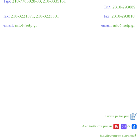
Τηλ:
210-7765028-33, 210-3335161
Tηλ:
2310-293689
fax:
210-3221371, 210-3225501
fax:
2310-293810
email:
info@setp.gr
email:
info@setp.gr
Γίνετε μέλος μας
Ακολουθείστε μας σε
&
(επιλέγοντας τα εικονίδια)