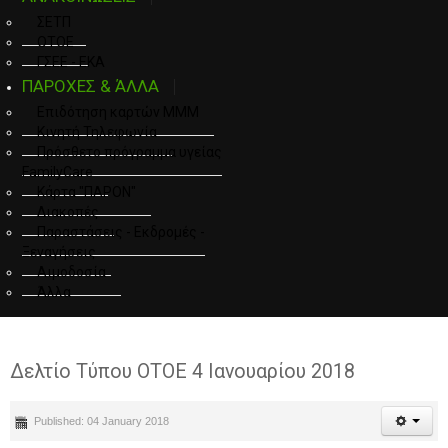
ΣΕΤΠ
ΟΤΟΕ
ΓΣΕΕ - ΕΚΑ
ΠΑΡΟΧΕΣ & ΆΛΛΑ
Επιδότηση καρτών ΜΜΜ
Κινητή Τηλεφωνία
Πρόσθετο πρόγραμμα υγείας
FamilyCare
Κάρτα "ΠΑΡΟΝ"
Διακοπές
Παραστάσεις - Εκδρομές -
Ξεναγήσεις
Αιμοδοσία
Άλλα
Δελτίο Τύπου ΟΤΟΕ 4 Ιανουαρίου 2018
Published: 04 January 2018