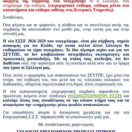
αυξήσεις της σύμβασης που υπογράψαμε
οι 4 Σύλλογοι, που
στηρίζουμε την ενότητα,
(επιχειρησιακό επίδομα, επίδομα ρόλου στα
καταστήματα και επίδομα ευθύνης στις Κεντρικές Υπηρεσίες).
Συνάδελφοι,
Όσα ψέματα και αν γραφτούν, η αλήθεια και το αποτέλεσμα αυτής της
σύμβασης θα αποτυπωθούν στο μισθό μας, στην τσέπη μας και στην
σύνταξή μας.
Η νέα ΕΣΣΕ 2026-2029 που υπογράψαμε, είναι μία σύμβαση, σημείο
αναφοράς για τον Κλάδο, την οποία πολλοί άλλοι Σύλλογοι θα
επιθυμούσαν να είχαν υπογράψει. Το ίδιο σίγουρα ισχύει και για τον
ΣΕΥΤΠΕ, αν δεν κουβαλούσαν υστερόβουλες σκοπιμότητες και
προσωπικές ματαιοδοξίες. Με τη στάση τους απέδειξαν, ότι δεν
διαθέτουν
ούτε την ικανότητα ούτε τη συνέπεια αλλά ούτε και το όραμα
που έχουν οι Σύλλογοί μας.
Όλος αυτός ο ορυμαγδός των ανακοινώσεων του ΣΕΥΤΠΕ, έχει μόνο ένα
στόχο, την επιβίωση του, που μετά και τις τελευταίες εκλογικές του
διαδικασίες, οδηγείται νομοτελειακά στη δίχως τέλος συρρίκνωση του.
Η νέα κωδικοποιημένη επιχειρησιακή σύμβαση
παρατίθεται στο
ΚΩΔΙΚΟΠΟΙΗΜΕΝΗ ΕΣΣΕ
)
πρωτότυπο κείμενο στον σύνδεσμο (
και
καλούμε όλους τους συναδέλφους να την κάνουν κτήμα τους και να
αποφεύγουν την «ενημέρωση» μέσω ψευδών ανακοινώσεων.
Για οποιαδήποτε απορία ή διευκρίνιση χρειάζεται για την νέα
Επιχειρησιακή Σ.Σ.Ε. παρακαλείσθε να επικοινωνείτε μαζί μας.
Με συναδελφικούς χαιρετισμούς
ΣΥΛΛΟΓΟΣ ΕΡΓΑΖΟΜΕΝΩΝ ΤΡΑΠΕΖΑΣ ΠΕΙΡΑΙΩΣ