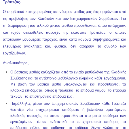
Τράπεζας.
Ο συμβατικά κατοχυρωμένος και νόμιμος μισθός μας διαμορφώνεται από
τις προβλέψεις των Κλαδικών και των Επιχειρησιακών Συμβάσεων. Για
τη διαμόρφωση του τελικού μικτού μισθού προστίθενται, όπου υπάρχουν,
και τυχόν οικειοθελείς παροχές της εκάστοτε Τράπεζας, οι οποίες
αποτελούν μονομερείς παροχές, είναι κατά κανόνα συμψηφιζόμενες και
ελευθέρως ανακλητές και, φυσικά, δεν αφορούν το σύνολο των
εργαζομένων.
Αναλυτικότερα,
Ο βασικός μισθός καθορίζεται από το ενιαίο μισθολόγιο της Κλαδικής
Σύμβασης και το αντίστοιχο μισθολογικό κλιμάκιο κάθε εργαζομένου.
Με βάση τον βασικό μισθό υπολογίζονται και προστίθενται τα
κλαδικά επιδόματα, όπως η πολυετία, το επίδομα γάμου, το επίδομα
τέκνων, το επιστημονικό επίδομα κ.ά.
Παράλληλα, μέσω των Επιχειρησιακών Συμβάσεων κάθε Τράπεζα
θεσπίζει νέα επιχειρησιακά επιδόματα ή βελτιώνει υφιστάμενες
κλαδικές παροχές, τα οποία προστίθενται στο μικτό εισόδημα των
εργαζομένων, όπως ενδεικτικά το επιχειρησιακό επίδομα, τα
επιδόματα ρόλου και ευθύνης, το επίδομα ξένης γλώσσας, το