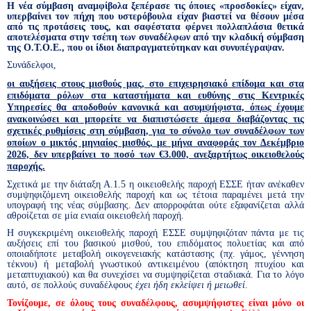
Η νέα σύμβαση αναμφίβολα ξεπέρασε τις όποιες «προσδοκίες» είχαν,
υπερβαίνει τον πήχη που υστερόβουλα είχαν βιαστεί να θέσουν μέσα
από τις προτάσεις τους, και σαφέστατα φέρνει πολλαπλάσια θετικά
αποτελέσματα στην τσέπη των συναδέλφων από την κλαδική σύμβαση
της Ο.Τ.Ο.Ε., που οι ίδιοι διαπραγματεύτηκαν και συνυπέγραψαν.
Συνάδελφοι,
οι αυξήσεις στους μισθούς μας, στο επιχειρησιακό επίδομα και στα
επιδόματα ρόλων στα καταστήματα και ευθύνης στις Κεντρικές
Υπηρεσίες θα αποδοθούν κανονικά και ασυμψήφιστα, όπως έχουμε
ανακοινώσει και μπορείτε να διαπιστώσετε άμεσα διαβάζοντας τις
σχετικές ρυθμίσεις στη σύμβαση, για το σύνολο των συναδέλφων των
οποίων ο μικτός μηνιαίος μισθός, με μήνα αναφοράς τον Δεκέμβριο
2026, δεν υπερβαίνει το ποσό των €3.000, ανεξαρτήτως οικειοθελούς
παροχής.
Σχετικά με την διάταξη Α.1.5 η οικειοθελής παροχή ΕΣΣΕ ήταν ανέκαθεν
συμψηφιζόμενη οικειοθελής παροχή και ως τέτοια παραμένει μετά την
υπογραφή της νέας σύμβασης. Δεν απορροφάται ούτε εξαφανίζεται αλλά
αθροίζεται σε μία ενιαία οικειοθελή παροχή.
Η συγκεκριμένη οικειοθελής παροχή ΕΣΣΕ συμψηφιζόταν πάντα με τις
αυξήσεις επί του βασικού μισθού, του επιδόματος πολυετίας και από
οποιαδήποτε μεταβολή οικογενειακής κατάστασης (πχ. γάμος, γέννηση
τέκνου) ή μεταβολή γνωστικού αντικειμένου (απόκτηση πτυχίου και
μεταπτυχιακού) και θα συνεχίσει να συμψηφίζεται σταδιακά. Για το λόγο
αυτό, σε πολλούς συναδέλφους
έχει ήδη εκλείψει ή μειωθεί
.
Τονίζουμε, σε όλους τους συναδέλφους, ασυμψήφιστες είναι μόνο οι