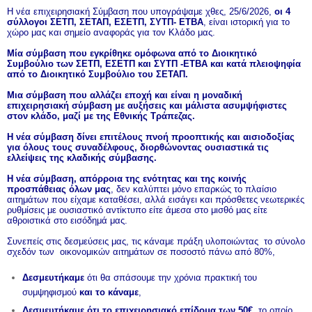
Η νέα επιχειρησιακή Σύμβαση που υπογράψαμε χθες, 25/6/2026,
οι 4
σύλλογοι ΣΕΤΠ, ΣΕΤΑΠ, ΕΣΕΤΠ, ΣΥΤΠ- ΕΤΒΑ
, είναι ιστορική για το
χώρο μας και σημείο αναφοράς για τον Κλάδο μας.
Μία σύμβαση που εγκρίθηκε ομόφωνα από το Διοικητικό
Συμβούλιο των ΣΕΤΠ, ΕΣΕΤΠ και ΣΥΤΠ -ΕΤΒΑ και κατά πλειοψηφία
από το Διοικητικό Συμβούλιο του ΣΕΤΑΠ.
Μια σύμβαση που αλλάζει εποχή και είναι η μοναδική
επιχειρησιακή σύμβαση με αυξήσεις και μάλιστα ασυμψήφιστες
στον κλάδο, μαζί με της Εθνικής Τράπεζας.
Η νέα σύμβαση δίνει επιτέλους πνοή προοπτικής και αισιοδοξίας
για όλους τους συναδέλφους, διορθώνοντας ουσιαστικά τις
ελλείψεις της κλαδικής σύμβασης.
Η νέα σύμβαση, απόρροια της ενότητας και της κοινής
προσπάθειας όλων μας
, δεν καλύπτει μόνο επαρκώς το πλαίσιο
αιτημάτων που είχαμε καταθέσει, αλλά εισάγει και πρόσθετες νεωτερικές
ρυθμίσεις με ουσιαστικό αντίκτυπο είτε άμεσα στο μισθό μας είτε
αθροιστικά στο εισόδημά μας.
Συνεπείς στις δεσμεύσεις μας, τις κάναμε πράξη υλοποιώντας το σύνολο
σχεδόν των οικονομικών αιτημάτων σε ποσοστό πάνω από 80%,
Δεσμευτήκαμε
ότι θα σπάσουμε την χρόνια πρακτική του
συμψηφισμού
και το κάναμε
,
Δεσμευτήκαμε ότι το επιχειρησιακό επίδομα των 50€
, το οποίο