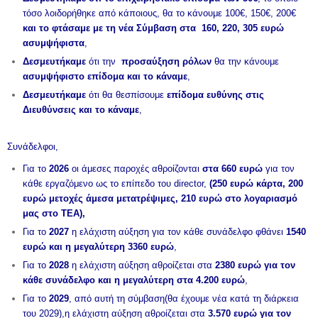
τόσο λοιδορήθηκε από κάποιους, θα το κάνουμε 100€, 150€, 200€
και το φτάσαμε με τη νέα Σύμβαση στα 160, 220, 305 ευρώ
ασυμψήφιστα
,
Δεσμευτήκαμε
ότι την
προσαύξηση ρόλων
θα την κάνουμε
ασυμψήφιστο επίδομα και το κάναμε
,
Δεσμευτήκαμε
ότι θα θεσπίσουμε
επίδομα ευθύνης στις
Διευθύνσεις και το κάναμε
,
Συνάδελφοι,
Για το
2026
οι άμεσες παροχές αθροίζονται
στα 660 ευρώ
για τον
κάθε εργαζόμενο ως το επίπεδο του director,
(250 ευρώ κάρτα, 200
ευρώ μετοχές άμεσα μετατρέψιμες, 210 ευρώ στο λογαριασμό
μας στο ΤΕΑ),
Για το
2027
η ελάχιστη αύξηση για τον κάθε συνάδελφο φθάνει
1540
ευρώ και η μεγαλύτερη 3360 ευρώ
,
Για το
2028
η ελάχιστη αύξηση αθροίζεται στα
2380 ευρώ για τον
κάθε συνάδελφο και η μεγαλύτερη στα 4.200 ευρώ
,
Για το
2029
, από αυτή τη σύμβαση(θα έχουμε νέα κατά τη διάρκεια
του 2029),η ελάχιστη αύξηση αθροίζεται στα
3.570 ευρώ για τον