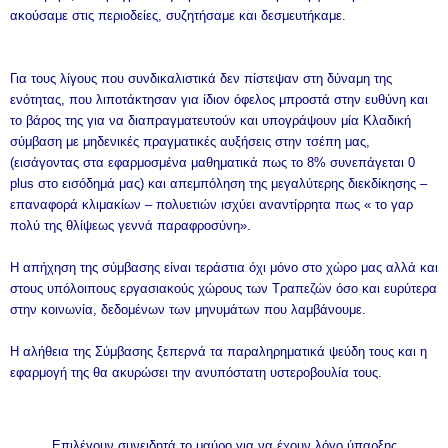
ακούσαμε στις περιοδείες, συζητήσαμε και δεσμευτήκαμε.
Για τους λίγους που συνδικαλιστικά δεν πίστεψαν στη δύναμη της
ενότητας, που λιποτάκτησαν για ίδιον όφελος μπροστά στην ευθύνη και
το βάρος της για να διαπραγματευτούν και υπογράψουν μία Κλαδική
σύμβαση με μηδενικές πραγματικές αυξήσεις στην τσέπη μας,
(εισάγοντας στα εφαρμοσμένα μαθηματικά πως το 8% συνεπάγεται 0
plus στο εισόδημά μας) και απεμπόληση της μεγαλύτερης διεκδίκησης –
επαναφορά κλιμακίων – πολυετιών ισχύει αναντίρρητα πως « το γαρ
πολύ της θλίψεως γεννά παραφροσύνη».
Η απήχηση της σύμβασης είναι τεράστια όχι μόνο στο χώρο μας αλλά και
στους υπόλοιπους εργασιακούς χώρους των Τραπεζών όσο και ευρύτερα
στην κοινωνία, δεδομένων των μηνυμάτων που λαμβάνουμε.
Η αλήθεια της Σύμβασης ξεπερνά τα παραληρηματικά ψεύδη τους και η
εφαρμογή της θα ακυρώσει την ανυπόστατη υστεροβουλία τους.
Επιλέγουν συνειδητά το μαύρο για να έχουν λόγο ύπαρξης