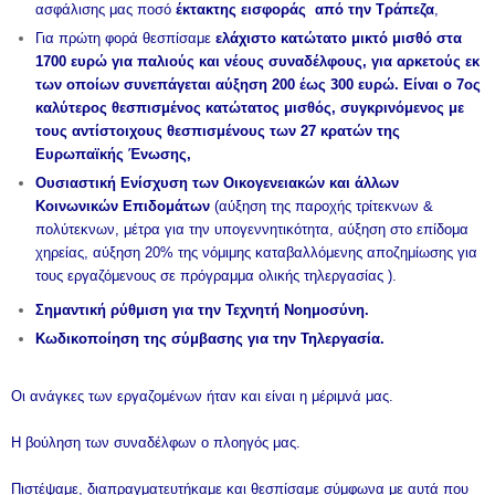
ασφάλισης μας ποσό
έκτακτης εισφοράς από την Τράπεζα
,
Για πρώτη φορά θεσπίσαμε
ελάχιστο κατώτατο μικτό μισθό στα
1700 ευρώ για παλιούς και νέους συναδέλφους, για αρκετούς εκ
των οποίων συνεπάγεται αύξηση 200 έως 300 ευρώ. Είναι ο 7ος
καλύτερος θεσπισμένος κατώτατος μισθός, συγκρινόμενος με
τους αντίστοιχους θεσπισμένους των 27 κρατών της
Ευρωπαϊκής Ένωσης,
Ουσιαστική Ενίσχυση των Οικογενειακών και άλλων
Κοινωνικών Επιδομάτων
(αύξηση της παροχής τρίτεκνων &
πολύτεκνων, μέτρα για την υπογεννητικότητα, αύξηση στο επίδομα
χηρείας, αύξηση 20% της νόμιμης καταβαλλόμενης αποζημίωσης για
τους εργαζόμενους σε πρόγραμμα ολικής τηλεργασίας ).
Σημαντική ρύθμιση για την Τεχνητή Νοημοσύνη.
Κωδικοποίηση της σύμβασης για την Τηλεργασία.
Οι ανάγκες των εργαζομένων ήταν και είναι η μέριμνά μας.
Η βούληση των συναδέλφων ο πλοηγός μας.
Πιστέψαμε, διαπραγματευτήκαμε και θεσπίσαμε σύμφωνα με αυτά που