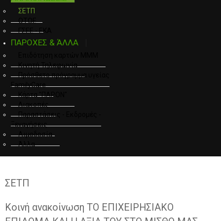
ΣΕΤΠ
ΟΤΟΕ
ΓΣΕΕ - ΕΚΑ
ΠΑΡΟΧΕΣ & ΆΛΛΑ
Επιδότηση καρτών ΜΜΜ
Κινητή Τηλεφωνία
Πρόσθετο πρόγραμμα υγείας
FamilyCare
Κάρτα "ΠΑΡΟΝ"
Διακοπές
Παραστάσεις - Εκδρομές -
Ξεναγήσεις
Αιμοδοσία
Άλλα
ΣΕΤΠ
Κοινή ανακοίνωση ΤΟ ΕΠΙΧΕΙΡΗΣΙΑΚΟ