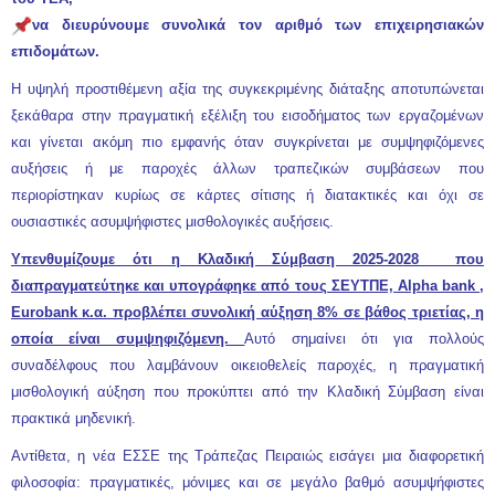
να διευρύνουμε συνολικά τον αριθμό των επιχειρησιακών
επιδομάτων.
Η υψηλή προστιθέμενη αξία της συγκεκριμένης διάταξης αποτυπώνεται
ξεκάθαρα στην πραγματική εξέλιξη του εισοδήματος των εργαζομένων
και γίνεται ακόμη πιο εμφανής όταν συγκρίνεται με συμψηφιζόμενες
αυξήσεις ή με παροχές άλλων τραπεζικών συμβάσεων που
περιορίστηκαν κυρίως σε κάρτες σίτισης ή διατακτικές και όχι σε
ουσιαστικές ασυμψήφιστες μισθολογικές αυξήσεις.
Υπενθυμίζουμε ότι η Κλαδική Σύμβαση 2025-2028 που
διαπραγματεύτηκε και υπογράφηκε από τους ΣΕΥΤΠΕ, Alpha bank ,
Eurobank κ.α. προβλέπει συνολική αύξηση 8% σε βάθος τριετίας, η
οποία είναι συμψηφιζόμενη.
Αυτό σημαίνει ότι για πολλούς
συναδέλφους που λαμβάνουν οικειοθελείς παροχές, η πραγματική
μισθολογική αύξηση που προκύπτει από την Κλαδική Σύμβαση είναι
πρακτικά μηδενική.
Αντίθετα, η νέα ΕΣΣΕ της Τράπεζας Πειραιώς εισάγει μια διαφορετική
φιλοσοφία: πραγματικές, μόνιμες και σε μεγάλο βαθμό ασυμψήφιστες