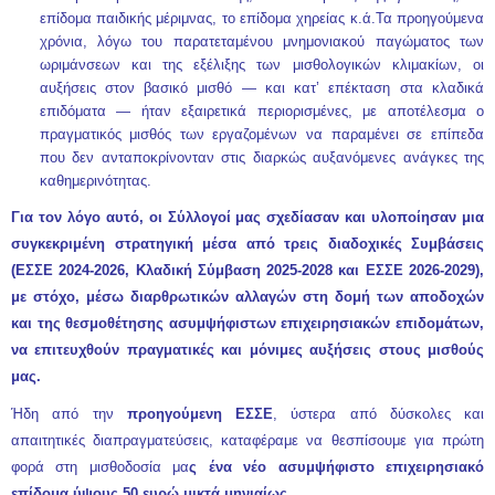
επίδομα παιδικής μέριμνας, το επίδομα χηρείας κ.ά.Τα προηγούμενα
χρόνια, λόγω του παρατεταμένου μνημονιακού παγώματος των
ωριμάνσεων και της εξέλιξης των μισθολογικών κλιμακίων, οι
αυξήσεις στον βασικό μισθό — και κατ’ επέκταση στα κλαδικά
επιδόματα — ήταν εξαιρετικά περιορισμένες, με αποτέλεσμα ο
πραγματικός μισθός των εργαζομένων να παραμένει σε επίπεδα
που δεν ανταποκρίνονταν στις διαρκώς αυξανόμενες ανάγκες της
καθημερινότητας.
Για τον λόγο αυτό, οι Σύλλογοί μας σχεδίασαν και υλοποίησαν μια
συγκεκριμένη στρατηγική μέσα από τρεις διαδοχικές Συμβάσεις
(ΕΣΣΕ 2024-2026, Κλαδική Σύμβαση 2025-2028 και ΕΣΣΕ 2026-2029),
με στόχο, μέσω διαρθρωτικών αλλαγών στη δομή των αποδοχών
και της θεσμοθέτησης ασυμψήφιστων επιχειρησιακών επιδομάτων,
να επιτευχθούν πραγματικές και μόνιμες αυξήσεις στους μισθούς
μας.
Ήδη από την
προηγούμενη ΕΣΣΕ
, ύστερα από δύσκολες και
απαιτητικές διαπραγματεύσεις, καταφέραμε να θεσπίσουμε για πρώτη
φορά στη μισθοδοσία μα
ς ένα νέο ασυμψήφιστο επιχειρησιακό
επίδομα ύψους 50 ευρώ μικτά μηνιαίως.