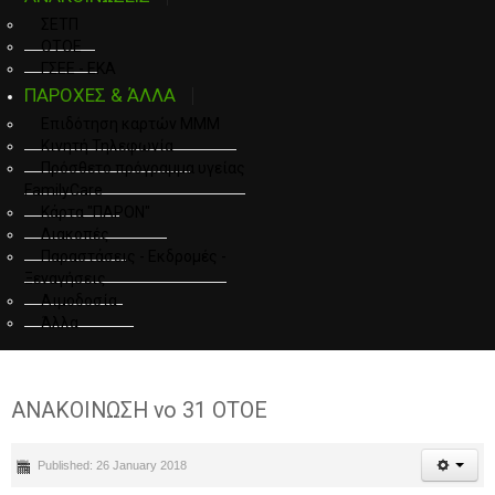
ΣΕΤΠ
ΟΤΟΕ
ΓΣΕΕ - ΕΚΑ
ΠΑΡΟΧΕΣ & ΆΛΛΑ
Επιδότηση καρτών ΜΜΜ
Κινητή Τηλεφωνία
Πρόσθετο πρόγραμμα υγείας
FamilyCare
Κάρτα "ΠΑΡΟΝ"
Διακοπές
Παραστάσεις - Εκδρομές -
Ξεναγήσεις
Αιμοδοσία
Άλλα
ΑΝΑΚΟΙΝΩΣΗ νο 31 ΟΤΟΕ
Published: 26 January 2018