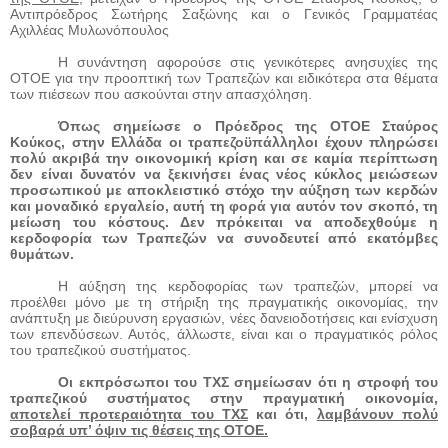
Αντιπρόεδρος Σωτήρης Σαξώνης και ο Γενικός Γραμματέας
Αχιλλέας Μυλωνόπουλος
Η συνάντηση αφορούσε στις γενικότερες ανησυχίες της
ΟΤΟΕ για την προοπτική των Τραπεζών και ειδικότερα στα θέματα
των πιέσεων που ασκούνται στην απασχόληση.
Όπως σημείωσε ο Πρόεδρος της ΟΤΟΕ Σταύρος
Κούκος, στην Ελλάδα οι τραπεζοϋπάλληλοι έχουν πληρώσει
πολύ ακριβά την οικονομική κρίση και σε καμία περίπτωση
δεν είναι δυνατόν να ξεκινήσει ένας νέος κύκλος μειώσεων
προσωπικού με αποκλειστικό στόχο την αύξηση των κερδών
και μοναδικό εργαλείο, αυτή τη φορά για αυτόν τον σκοπό, τη
μείωση του κόστους. Δεν πρόκειται να αποδεχθούμε η
κερδοφορία των Τραπεζών να συνοδευτεί από εκατόμβες
θυμάτων.
Η αύξηση της κερδοφορίας των τραπεζών, μπορεί να
προέλθει μόνο με τη στήριξη της πραγματικής οικονομίας, την
ανάπτυξη με διεύρυνση εργασιών, νέες δανειοδοτήσεις και ενίσχυση
των επενδύσεων. Αυτός, άλλωστε, είναι και ο πραγματικός ρόλος
του τραπεζικού συστήματος.
Οι εκπρόσωποι του ΤΧΣ σημείωσαν ότι η στροφή του
τραπεζικού συστήματος στην πραγματική οικονομία,
αποτελεί προτεραιότητα του ΤΧΣ
και ότι,
λαμβάνουν πολύ
σοβαρά υπ’ όψιν τις θέσεις της ΟΤΟΕ.