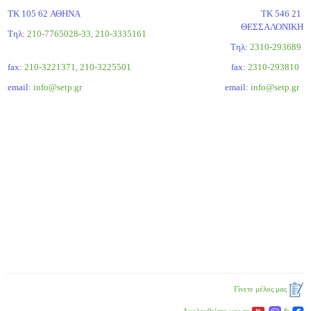
ΤΚ 105 62 ΑΘΗΝΑ
ΤΚ 546 21
ΘΕΣΣΑΛΟΝΙΚΗ
Τηλ:
210-7765028-33, 210-3335161
Tηλ:
2310-293689
fax:
210-3221371, 210-3225501
fax:
2310-293810
email:
info@setp.gr
email:
info@setp.gr
Γίνετε μέλος μας