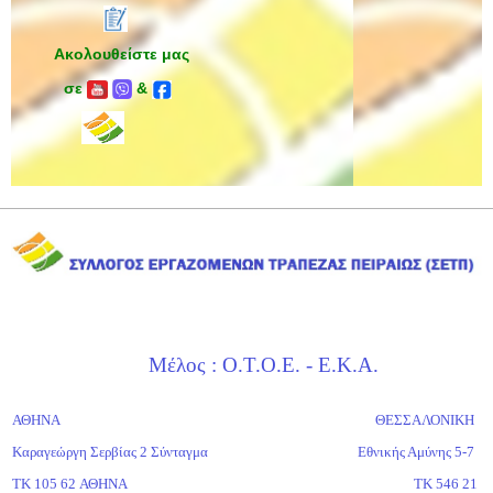
Ακολουθείστε μας
σε
&
Μέλος : Ο.Τ.Ο.Ε. - Ε.Κ.Α.
ΑΘΗΝΑ
ΘΕΣΣΑΛΟΝΙΚΗ
Καραγεώργη Σερβίας 2 Σύνταγμα
Εθνικής Αμύνης 5-7
ΤΚ 105 62 ΑΘΗΝΑ
ΤΚ 546 21