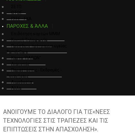
ΣΕΤΠ
ΟΤΟΕ
ΓΣΕΕ - ΕΚΑ
ΠΑΡΟΧΕΣ & ΆΛΛΑ
Επιδότηση καρτών ΜΜΜ
Κινητή Τηλεφωνία
Πρόσθετο πρόγραμμα υγείας
FamilyCare
Κάρτα "ΠΑΡΟΝ"
Διακοπές
Παραστάσεις - Εκδρομές -
Ξεναγήσεις
Αιμοδοσία
Άλλα
ΑΝΟΙΓΟΥΜΕ ΤΟ ΔΙΑΛΟΓΟ ΓΙΑ ΤΙΣ«ΝΕΕΣ
ΤΕΧΝΟΛΟΓΙΕΣ ΣΤΙΣ ΤΡΑΠΕΖΕΣ ΚΑΙ ΤΙΣ
ΕΠΙΠΤΩΣΕΙΣ ΣΤΗΝ ΑΠΑΣΧΟΛΗΣΗ».