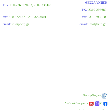
ΘΕΣΣΑΛΟΝΙΚΗ
Τηλ:
210-7765028-33, 210-3335161
Tηλ:
2310-293689
fax:
210-3221371, 210-3225501
fax:
2310-293810
email:
info@setp.gr
email:
info@setp.gr
Γίνετε μέλος μας
Ακολουθείστε μας σε
&