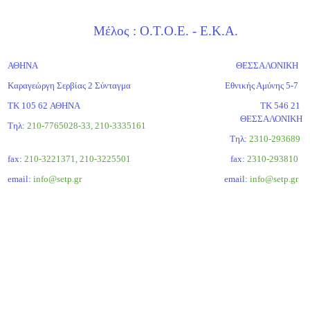
Μέλος : Ο.Τ.Ο.Ε. - Ε.Κ.Α.
ΑΘΗΝΑ
ΘΕΣΣΑΛΟΝΙΚΗ
Καραγεώργη Σερβίας 2 Σύνταγμα
Εθνικής Αμύνης 5-7
ΤΚ 105 62 ΑΘΗΝΑ
ΤΚ 546 21
ΘΕΣΣΑΛΟΝΙΚΗ
Τηλ:
210-7765028-33, 210-3335161
Tηλ:
2310-293689
fax:
210-3221371, 210-3225501
fax:
2310-293810
email:
info@setp.gr
email:
info@setp.gr