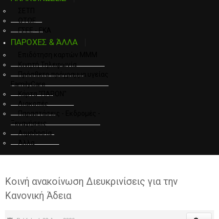
ΣΕΤΠ
ΟΤΟΕ
ΓΣΕΕ - ΕΚΑ
ΠΑΡΟΧΕΣ & ΆΛΛΑ
Επιδότηση καρτών ΜΜΜ
Κινητή Τηλεφωνία
Πρόσθετο πρόγραμμα υγείας
FamilyCare
Κάρτα "ΠΑΡΟΝ"
Διακοπές
Παραστάσεις - Εκδρομές -
Ξεναγήσεις
Αιμοδοσία
Άλλα
Κοινή ανακοίνωση Διευκρινίσεις για την
Κανονική Άδεια