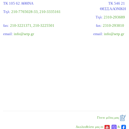
ΤΚ 105 62 ΑΘΗΝΑ
ΤΚ 546 21
ΘΕΣΣΑΛΟΝΙΚΗ
Τηλ:
210-7765028-33, 210-3335161
Tηλ:
2310-293689
fax:
210-3221371, 210-3225501
fax:
2310-293810
email:
info@setp.gr
email:
info@setp.gr
Γίνετε μέλος μας
Ακολουθείστε μας σε
&