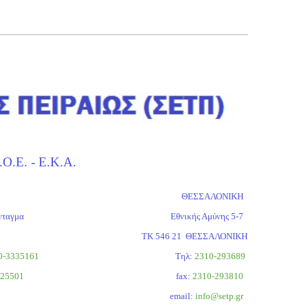
.Κ.Α.
ΘΕΣΣΑΛΟΝΙΚΗ
2 Σύνταγμα
Εθνικής Αμύνης 5-7
 ΑΘΗΝΑ
ΤΚ 546 21 ΘΕΣΣΑΛΟΝΙΚΗ
10-3335161
Tηλ:
2310-293689
225501
fax:
2310-293810
email:
info@setp.gr