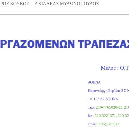
ΥΡΟΣ ΚΟΥΚΟΣ ΑΧΙΛΛΕΑΣ ΜΥΛΩΝΟΠΟΥΛΟΣ
ς : Ο.Τ.Ο.Ε. - Ε
ΑΘΗΝΑ
Καραγεώργη Σερβίας 
ΤΚ 105 62
Τηλ:
210-7765028-33, 2
fax:
210-3221371, 210-3
email:
info@setp.gr