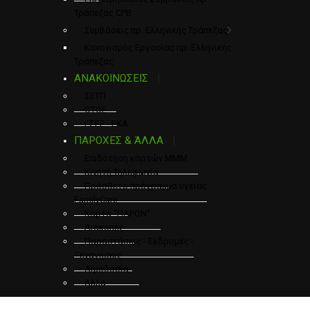
Τράπεζας CPB
Συμβάσεις πρ. Ελληνικής Τράπεζας
Κανονισμός Εργασίας πρ. Ελληνικής
Τράπεζας
ΑΝΑΚΟΙΝΩΣΕΙΣ
ΣΕΤΠ
ΟΤΟΕ
ΓΣΕΕ - ΕΚΑ
ΠΑΡΟΧΕΣ & ΆΛΛΑ
Επιδότηση καρτών ΜΜΜ
Κινητή Τηλεφωνία
Πρόσθετο πρόγραμμα υγείας
FamilyCare
Κάρτα "ΠΑΡΟΝ"
Διακοπές
Παραστάσεις - Εκδρομές -
Ξεναγήσεις
Αιμοδοσία
Άλλα