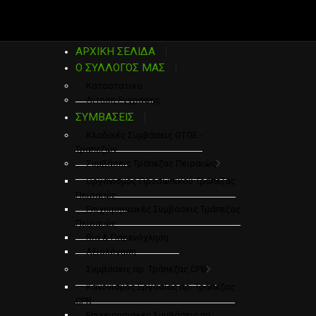
ΑΡΧΙΚΗ ΣΕΛΙΔΑ
Ο ΣΥΛΛΟΓΟΣ ΜΑΣ
Καταστατικο
Αιτηση Εγγραφης
ΣΥΜΒΑΣΕΙΣ
Κλαδικές Συμβάσεις ΟΤΟΕ -
Τραπεζών
Συμβάσεις Τράπεζας Πειραιώς
Οργανισμός Προσωπικού Τράπεζας
Πειραιώς
Επιχειρησιακές Συμβάσεις Τράπεζας
Πειραιώς
Βία & Παρενόχληση
Αξιολόγηση
Συμβάσεις πρ. Τράπεζας CPB
Κανονισμός Εργασίας πρ. Τράπεζας
CPB
Επιχειρησιακές Συμβάσεις πρ.