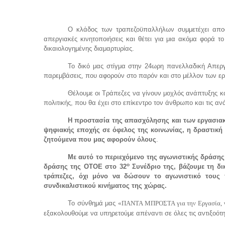
Ο κλάδος των τραπεζοϋπαλλήλων συμμετέχει αποφ
απεργιακές κινητοποιήσεις και θέτει για μια ακόμα φορά το
δικαιολογημένης διαμαρτυρίας.
Το δικό μας στίγμα στην 24ωρη πανελλαδική Απεργ
παρεμβάσεις, που αφορούν στο παρόν και στο μέλλον των εργ
Θέλουμε οι Τράπεζες να γίνουν μοχλός ανάπτυξης και
πολιτικής, που θα έχει στο επίκεντρο τον άνθρωπο και τις αν
Η προστασία της απασχόλησης και των εργασιακ
ψηφιακής εποχής σε όφελος της κοινωνίας, η δραστική 
ζητούμενα που μας αφορούν όλους
.
Με αυτό το περιεχόμενο της αγωνιστικής δράσης
ο
δράσης της ΟΤΟΕ στο 32
Συνέδριο της, βάζουμε τη δι
τράπεζες, όχι μόνο να δώσουν το αγωνιστικό τους 
συνδικαλιστικού κινήματος της χώρας.
Το σύνθημά μας
«ΠΑΝΤΑ ΜΠΡΟΣΤΑ για την Εργασία, γι
εξακολουθούμε να υπηρετούμε απέναντι σε όλες τις αντιξοότη