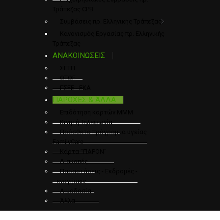
Τράπεζας CPB
Συμβάσεις πρ. Ελληνικής Τράπεζας
Κανονισμός Εργασίας πρ. Ελληνικής
Τράπεζας
ΑΝΑΚΟΙΝΩΣΕΙΣ
ΣΕΤΠ
ΟΤΟΕ
ΓΣΕΕ - ΕΚΑ
ΠΑΡΟΧΕΣ & ΆΛΛΑ
Επιδότηση καρτών ΜΜΜ
Κινητή Τηλεφωνία
Πρόσθετο πρόγραμμα υγείας
FamilyCare
Κάρτα "ΠΑΡΟΝ"
Διακοπές
Παραστάσεις - Εκδρομές -
Ξεναγήσεις
Αιμοδοσία
Άλλα