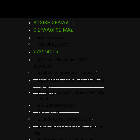
ΑΡΧΙΚΗ ΣΕΛΙΔΑ
Ο ΣΥΛΛΟΓΟΣ ΜΑΣ
Καταστατικο
Αιτηση Εγγραφης
ΣΥΜΒΑΣΕΙΣ
Κλαδικές Συμβάσεις ΟΤΟΕ -
Τραπεζών
Συμβάσεις Τράπεζας Πειραιώς
Οργανισμός Προσωπικού Τράπεζας
Πειραιώς
Επιχειρησιακές Συμβάσεις Τράπεζας
Πειραιώς
Βία & Παρενόχληση
Αξιολόγηση
Συμβάσεις πρ. Τράπεζας CPB
Κανονισμός Εργασίας πρ. Τράπεζας
CPB
Επιχειρησιακές Συμβάσεις πρ.