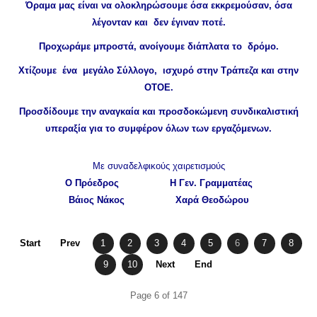
Όραμα μας είναι να ολοκληρώσουμε όσα εκκρεμούσαν, όσα
λέγονταν και δεν έγιναν ποτέ.
Προχωράμε μπροστά, ανοίγουμε διάπλατα το δρόμο.
Χτίζουμε ένα μεγάλο Σύλλογο, ισχυρό στην Τράπεζα και στην
ΟΤΟΕ.
Προσδίδουμε την αναγκαία και προσδοκώμενη συνδικαλιστική
υπεραξία για το συμφέρον όλων των εργαζόμενων.
Με συναδελφικούς χαιρετισμούς
Ο Πρόεδρος H Γεν. Γραμματέας
Βάιος Νάκος Χαρά Θεοδώρου
Start
Prev
1
2
3
4
5
6
7
8
9
10
Next
End
Page 6 of 147