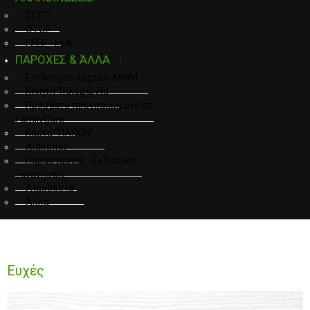
ΣΕΤΠ
ΟΤΟΕ
ΓΣΕΕ - ΕΚΑ
ΠΑΡΟΧΕΣ & ΆΛΛΑ
Επιδότηση καρτών ΜΜΜ
Κινητή Τηλεφωνία
Πρόσθετο πρόγραμμα υγείας
FamilyCare
Κάρτα "ΠΑΡΟΝ"
Διακοπές
Παραστάσεις - Εκδρομές -
Ξεναγήσεις
Αιμοδοσία
Άλλα
Ευχές