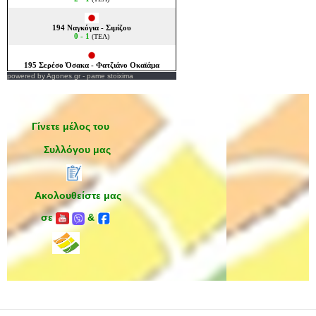
powered by
Agones.gr
-
pame stoixima
Γίνετε μέλος του
Συλλόγου μας
Ακολουθείστε μας
σε
&