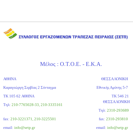
Μέλος : Ο.Τ.Ο.Ε. - Ε.Κ.Α.
ΑΘΗΝΑ
ΘΕΣΣΑΛΟΝΙΚΗ
Καραγεώργη Σερβίας 2 Σύνταγμα
Εθνικής Αμύνης 5-7
ΤΚ 105 62 ΑΘΗΝΑ
ΤΚ 546 21
ΘΕΣΣΑΛΟΝΙΚΗ
Τηλ:
210-7765028-33, 210-3335161
Tηλ:
2310-293689
fax:
210-3221371, 210-3225501
fax:
2310-293810
email:
info@setp.gr
email:
info@setp.gr