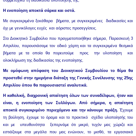
συμμετοχικά τη διαδικασία υλοποίησης της.
Η ενοποίηση αποκτά σάρκα και οστά.
Με συγκεκριμένα ξεκάθαρα βήματα, με συγκεκριμένες διαδικασίες και
όχι με γενικόλογες ευχές και αόριστες προσεγγίσεις.
Στο Διοικητικό Συμβούλιο που πραγματοποιήθηκε σήμερα, Παρασκευή 3
Απριλίου, παρουσιάσαμε τον οδικό χάρτη και τα συγκεκριμένα θεσμικά
βήματα με τα οποία θα πορευτούμε προς την υλοποίηση και
ολοκλήρωση της διαδικασίας της ενοποίησης.
Με ομόφωνη απόφαση του Διοικητικού Συμβουλίου το θέμα θα
προστεθεί στην ημερήσια διάταξη της Γενικής Συνέλευσης της 25ης
Απριλίου όπου θα παρουσιαστεί αναλυτικά.
Η καθολική, διαχρονική απαίτηση όλων των συναδέλφων, ήταν και
είναι, η ενοποίηση των Συλλόγων. Από σήμερα, η απαίτηση
αποκτά συγκεκριμένο περιεχόμενο και την κάνουμε πράξη.
Έχουμε
τη βούληση, έχουμε το όραμα και το πρακτικό σχέδιο υλοποίησής του
και με υπευθυνότητα ξεπερνάμε ότι μικρό, τυχόν μας χώριζε και
εστιάζουμε στα μεγάλα που μας ενώνουν, το μισθό, τα εργασιακά