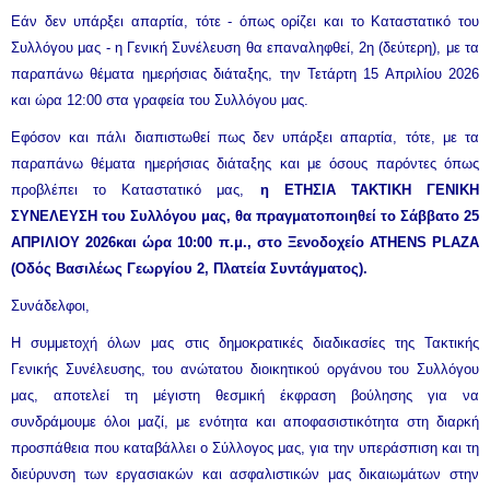
Εάν δεν υπάρξει απαρτία, τότε - όπως ορίζει και το Καταστατικό του
Συλλόγου μας - η Γενική Συνέλευση θα επαναληφθεί, 2η (δεύτερη), με τα
παραπάνω θέματα ημερήσιας διάταξης, την Τετάρτη 15 Απριλίου 2026
και ώρα 12:00 στα γραφεία του Συλλόγου μας.
Εφόσον και πάλι διαπιστωθεί πως δεν υπάρξει απαρτία, τότε, με τα
παραπάνω θέματα ημερήσιας διάταξης και με όσους παρόντες όπως
προβλέπει το Καταστατικό μας,
η ΕΤΗΣΙΑ ΤΑΚΤΙΚΗ ΓΕΝΙΚΗ
ΣΥΝΕΛΕΥΣΗ του Συλλόγου μας, θα πραγματοποιηθεί το
Σάββατο 25
ΑΠΡΙΛΙΟΥ 2026
και ώρα 10:00 π.μ., στο Ξενοδοχείο ATHENS PLAZA
(Οδός Βασιλέως Γεωργίου 2, Πλατεία Συντάγματος).
Συνάδελφοι,
Η συμμετοχή όλων μας στις δημοκρατικές διαδικασίες της Τακτικής
Γενικής Συνέλευσης, του ανώτατου διοικητικού οργάνου του Συλλόγου
μας, αποτελεί τη μέγιστη θεσμική έκφραση βούλησης για να
συνδράμουμε όλοι μαζί, με ενότητα και αποφασιστικότητα στη διαρκή
προσπάθεια που καταβάλλει ο Σύλλογος μας, για την υπεράσπιση και τη
διεύρυνση των εργασιακών και ασφαλιστικών μας δικαιωμάτων στην