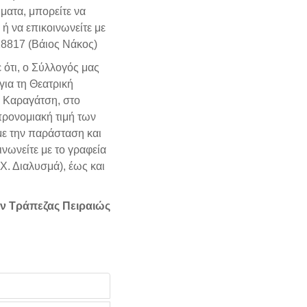
ατα, μπορείτε να
) ή να επικοινωνείτε με
28817 (Βάιος Νάκος)
ότι, ο Σύλλογός μας
για τη Θεατρική
 Καραγάτση, στο
προνομιακή τιμή των
 με την παράσταση και
νωνείτε με το γραφεία
. Διαλυσμά), έως και
ων Τράπεζας Πειραιώς