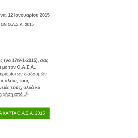
Νο: 19
να, 12 Ιανουαρίου 2015
Ν Ο.Α.Σ.Α. 2015
(νο 17/9-1-2015), σας
 με τον Ο.Α.Σ.Α.,
ριορίστων διαδρομών
για όλους τους
ειές τους, αλλά και
η
ν χρήση από 1
Α ΚΑΡΤΑ Ο.Α.Σ.Α. 2015