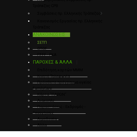
Τράπεζας CPB
Συμβάσεις πρ. Ελληνικής Τράπεζας
Κανονισμός Εργασίας πρ. Ελληνικής
Τράπεζας
ΑΝΑΚΟΙΝΩΣΕΙΣ
ΣΕΤΠ
ΟΤΟΕ
ΓΣΕΕ - ΕΚΑ
ΠΑΡΟΧΕΣ & ΆΛΛΑ
Επιδότηση καρτών ΜΜΜ
Κινητή Τηλεφωνία
Πρόσθετο πρόγραμμα υγείας
FamilyCare
Κάρτα "ΠΑΡΟΝ"
Διακοπές
Παραστάσεις - Εκδρομές -
Ξεναγήσεις
Αιμοδοσία
Άλλα