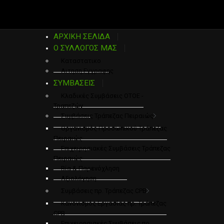
ΑΡΧΙΚΗ ΣΕΛΙΔΑ
Ο ΣΥΛΛΟΓΟΣ ΜΑΣ
Καταστατικο
Αιτηση Εγγραφης
ΣΥΜΒΑΣΕΙΣ
Κλαδικές Συμβάσεις ΟΤΟΕ -
Τραπεζών
Συμβάσεις Τράπεζας Πειραιώς
Οργανισμός Προσωπικού Τράπεζας
Πειραιώς
Επιχειρησιακές Συμβάσεις Τράπεζας
Πειραιώς
Βία & Παρενόχληση
Αξιολόγηση
Συμβάσεις πρ. Τράπεζας CPB
Κανονισμός Εργασίας πρ. Τράπεζας
CPB
Επιχειρησιακές Συμβάσεις πρ.