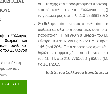
ΙΣΙΟΔΟΞΙΑΣ
συμμετοχής στα προσφερόμενα προγράμμ
ΝΟΥΣ
επισκέπτεσθε το
site
του Συλλόγου μας (
τα γραφεία μας στα τηλ. 210-3288817 & 
Σ
Θα θέλαμε επίσης να σας υπενθυμίσουμε 
διαθέτει σε
όλο
το προσωπικό, εισιτήρια 
παράσταση
«Η Μεγάλη Χίμαιρα»
του Μ.
αψε ο Σύλλογος
ί θεσμική και
Θέατρο ΠΟΡΕΙΑ, για τις 6/2/2015., στην 
μένες συνθήκες
14€ (αντί 20€). Για πληροφορίες σχετικά
ίας του Συλλόγου
δηλώσεις συμμετοχής, μπορείτε να επικοι
του ΣΕΤΠ. στο 210-7765033 ή 85033 (Μ.Χ
η διασφάλιση
τις 16/1/2015.
ωμάτων των
Το Δ.Σ. του Συλλόγου Εργαζομέν
λον.
ΚΗΣ ΑΞΙΑΣ Η