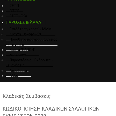
ΣΕΤΠ
ΟΤΟΕ
ΓΣΕΕ - ΕΚΑ
ΠΑΡΟΧΕΣ & ΆΛΛΑ
Επιδότηση καρτών ΜΜΜ
Κινητή Τηλεφωνία
Πρόσθετο πρόγραμμα υγείας
FamilyCare
Κάρτα "ΠΑΡΟΝ"
Διακοπές
Παραστάσεις - Εκδρομές -
Ξεναγήσεις
Αιμοδοσία
Άλλα
Κλαδικές Συμβάσεις
ΚΩΔΙΚΟΠΟΙΗΣΗ ΚΛΑΔΙΚΩΝ ΣΥΛΛΟΓΙΚΩΝ