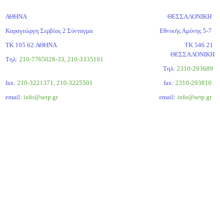
ΑΘΗΝΑ
ΘΕΣΣΑΛΟΝΙΚΗ
Καραγεώργη Σερβίας 2 Σύνταγμα
Εθνικής Αμύνης 5-7
ΤΚ 105 62 ΑΘΗΝΑ
ΤΚ 546 21
ΘΕΣΣΑΛΟΝΙΚΗ
Τηλ:
210-7765028-33, 210-3335161
Tηλ:
2310-293689
fax:
210-3221371, 210-3225501
fax:
2310-293810
email:
info@setp.gr
email:
info@setp.gr