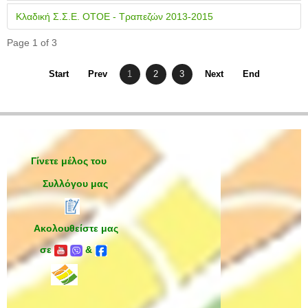
Κλαδική Σ.Σ.Ε. ΟΤΟΕ - Τραπεζών 2013-2015
Page 1 of 3
Start
Prev
1
2
3
Next
End
Γίνετε μέλος του
Συλλόγου μας
Ακολουθείστε μας
σε
&