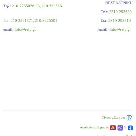
ΘΕΣΣΑΛΟΝΙΚΗ
Τηλ:
210-7765028-33, 210-3335161
Tηλ:
2310-293689
fax:
210-3221371, 210-3225501
fax:
2310-293810
email:
info@setp.gr
email:
info@setp.gr
Γίνετε μέλος μας
Ακολουθείστε μας σε
&