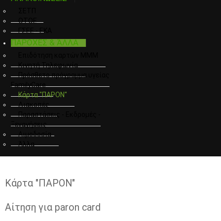
ΣΕΤΠ
ΟΤΟΕ
ΓΣΕΕ - ΕΚΑ
ΠΑΡΟΧΕΣ & ΆΛΛΑ
Επιδότηση καρτών ΜΜΜ
Κινητή Τηλεφωνία
Πρόσθετο πρόγραμμα υγείας
FamilyCare
Κάρτα "ΠΑΡΟΝ"
Διακοπές
Παραστάσεις - Εκδρομές -
Ξεναγήσεις
Αιμοδοσία
Άλλα
Κάρτα "ΠΑΡΟΝ"
Αίτηση για paron card