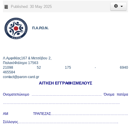
Published: 30 May 2025
Π
.
Α
.
Ρ
.Ο
.Ν.
Λ
.Αμφ
ι
θ
έ
ας
1
6
7 & Μετσόβου 2
,
Πα
λ
αιόΦά
λ
η
ρ
ο 17563
2
1
098
5
2 175 - 6940
465584
c
o
nt
act@pa
r
on-
c
a
r
d
.
gr
Α
Ι
Τ
ΗΣΗ ΕΓΓΡ
ΑΦ
Η
ΣΜΕ
ΛΟ
ΥΣ
Ονοματεπώνυμο …………………………………………………… Όνομα πατέρα
……………………………………………………………………………………….
ΑΜ ΤΡΑΠΕΖΑΣ…………………………………………………………
Σύλλογος…………………………………………………………………………..
……………………