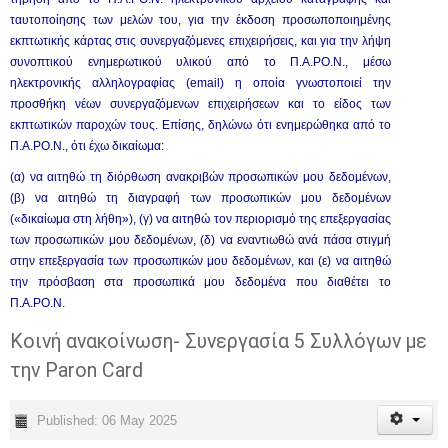
ταυτοποίησης των μελών του, για την έκδοση προσωποποιημένης
εκπτωτικής κάρτας στις συνεργαζόμενες επιχειρήσεις, και για την λήψη
συνοπτικού ενημερωτικού υλικού από το Π.Α.ΡΟ.Ν., μέσω
ηλεκτρονικής αλληλογραφίας (email) η οποία γνωστοποιεί την
προσθήκη νέων συνεργαζόμενων επιχειρήσεων και το είδος των
εκπτωτικών παροχών τους. Επίσης, δηλώνω ότι ενημερώθηκα από το
Π.Α.ΡΟ.Ν., ότι έχω δικαίωμα:
(α) να αιτηθώ τη διόρθωση ανακριβών προσωπικών μου δεδομένων,
(β) να αιτηθώ τη διαγραφή των προσωπικών μου δεδομένων
(«δικαίωμα στη λήθη»), (γ) να αιτηθώ τον περιορισμό της επεξεργασίας
των προσωπικών μου δεδομένων, (δ) να εναντιωθώ ανά πάσα στιγμή
στην επεξεργασία των προσωπικών μου δεδομένων, και (ε) να αιτηθώ
την πρόσβαση στα προσωπικά μου δεδομένα που διαθέτει το
Π.Α.ΡΟ.Ν.
Κοινή ανακοίνωση- Συνεργασία 5 Συλλόγων με
την Paron Card
Published: 06 May 2025