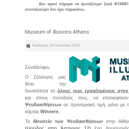
Δεν αρκεί σήμερα να φωνάξουμε ξανά ΦΤΑΝΕΙ Π
συνταξιούχοι δεν έχει παρακάτω.
Museum of Illusions Athens
Published: 05 November 2018
Συνάδελφοι,
Ο Σύλλογος μας
δίνει την
δυνατότητα σε
όλους τους εργαζομένους στην
και στους συνοδούς τους, να επισκεφτο
Ψευδαισθήσεων
σε προνομιακή τιμή, μόνο με τ
κάρτας
Winners
.
Το
Μουσείο των Ψευδαισθήσεων
στην Αθή
(είσοδος απο Άστιγγος 12)
έχει δημιουργ