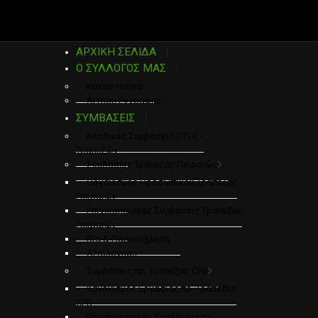
ΑΡΧΙΚΗ ΣΕΛΙΔΑ
Ο ΣΥΛΛΟΓΟΣ ΜΑΣ
Καταστατικο
Αιτηση Εγγραφης
ΣΥΜΒΑΣΕΙΣ
Κλαδικές Συμβάσεις ΟΤΟΕ -
Τραπεζών
Συμβάσεις Τράπεζας Πειραιώς
Οργανισμός Προσωπικού Τράπεζας
Πειραιώς
Επιχειρησιακές Συμβάσεις Τράπεζας
Πειραιώς
Βία & Παρενόχληση
Αξιολόγηση
Συμβάσεις πρ. Τράπεζας CPB
Κανονισμός Εργασίας πρ. Τράπεζας
CPB
Επιχειρησιακές Συμβάσεις πρ.