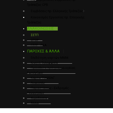
Τράπεζας CPB
Συμβάσεις πρ. Ελληνικής Τράπεζας
Κανονισμός Εργασίας πρ. Ελληνικής
Τράπεζας
ΑΝΑΚΟΙΝΩΣΕΙΣ
ΣΕΤΠ
ΟΤΟΕ
ΓΣΕΕ - ΕΚΑ
ΠΑΡΟΧΕΣ & ΆΛΛΑ
Επιδότηση καρτών ΜΜΜ
Κινητή Τηλεφωνία
Πρόσθετο πρόγραμμα υγείας
FamilyCare
Κάρτα "ΠΑΡΟΝ"
Διακοπές
Παραστάσεις - Εκδρομές -
Ξεναγήσεις
Αιμοδοσία
Άλλα