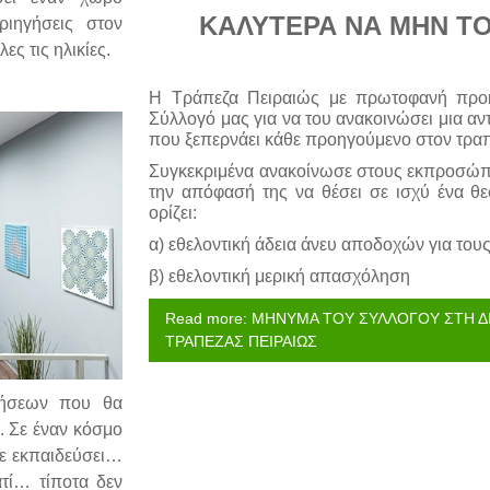
ΚΑΛΥΤΕΡΑ ΝΑ ΜΗΝ Τ
ριηγήσεις στον
ς τις ηλικίες.
Η Τράπεζα Πειραιώς με πρωτοφανή προκ
Σύλλογό μας για να του ανακοινώσει μια α
που ξεπερνάει κάθε προηγούμενο στον τραπ
Συγκεκριμένα ανακοίνωσε στους εκπροσώπ
την απόφασή της να θέσει σε ισχύ ένα θ
ορίζει:
α) εθελοντική άδεια άνευ αποδοχών για του
β) εθελοντική μερική απασχόληση
Read more: ΜΗΝΥΜΑ ΤΟΥ ΣΥΛΛΟΓΟΥ ΣΤΗ Δ
ΤΡΑΠΕΖΑΣ ΠΕΙΡΑΙΩΣ
θήσεων που θα
ι. Σε έναν κόσμο
σε εκπαιδεύσει…
ατί… τίποτα δεν