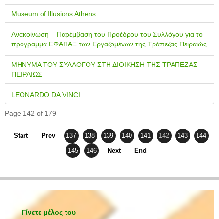
Museum of Illusions Athens
Ανακοίνωση – Παρέμβαση του Προέδρου του Συλλόγου για το
πρόγραμμα ΕΦΑΠΑΞ των Εργαζομένων της Τράπεζας Πειραιώς
ΜΗΝΥΜΑ ΤΟΥ ΣΥΛΛΟΓΟΥ ΣΤΗ ΔΙΟΙΚΗΣΗ ΤΗΣ ΤΡΑΠΕΖΑΣ
ΠΕΙΡΑΙΩΣ
LEONARDO DA VINCI
Page 142 of 179
Start
Prev
137
138
139
140
141
142
143
144
145
146
Next
End
Γίνετε μέλος του