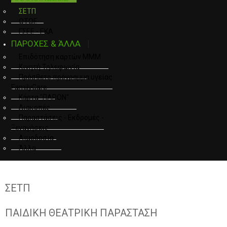
ΣΕΤΠ
ΟΤΟΕ
ΓΣΕΕ - ΕΚΑ
ΠΑΡΟΧΕΣ & ΆΛΛΑ
Επιδότηση καρτών ΜΜΜ
Κινητή Τηλεφωνία
Πρόσθετο πρόγραμμα υγείας
FamilyCare
Κάρτα "ΠΑΡΟΝ"
Διακοπές
Παραστάσεις - Εκδρομές -
Ξεναγήσεις
Αιμοδοσία
Άλλα
ΣΕΤΠ
ΠΑΙΔΙΚΗ ΘΕΑΤΡΙΚΗ ΠΑΡΑΣΤΑΣΗ