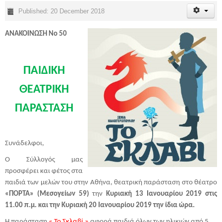
Published: 20 December 2018
ΑΝΑΚΟΙΝΩΣΗ Νο 50
ΠΑΙΔΙΚΗ
ΘΕΑΤΡΙΚΗ
ΠΑΡΑΣΤΑΣΗ
Συνάδελφοι,
O
Σύλλογός μας
προσφέρει και φέτος στα
παιδιά των μελών του στην Αθήνα, θεατρική παράσταση στο θέατρο
«ΠΟΡΤΑ» (Μεσογείων 59)
την
Κυριακή 13 Ιανουαρίου 2019 στις
11.00 π.μ. και την Κυριακή 20 Ιανουαρίου 2019 την ίδια ώρα.
Η παράσταση
« Το Σκλαβί »
αφορά παιδιά όλων των ηλικιών από 5