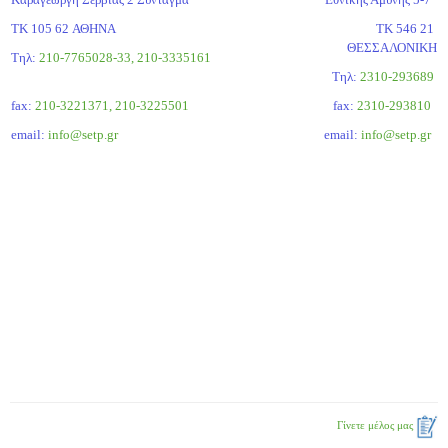
ΤΚ 105 62 ΑΘΗΝΑ
ΤΚ 546 21
ΘΕΣΣΑΛΟΝΙΚΗ
Τηλ:
210-7765028-33, 210-3335161
Tηλ:
2310-293689
fax:
210-3221371, 210-3225501
fax:
2310-293810
email:
info@setp.gr
email:
info@setp.gr
Γίνετε μέλος μας