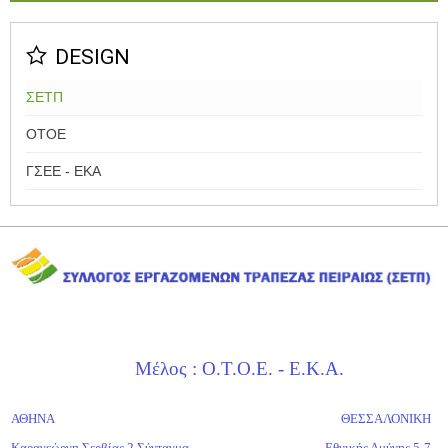
DESIGN
ΣΕΤΠ
ΟΤΟΕ
ΓΣΕΕ - ΕΚΑ
Μέλος : Ο.Τ.Ο.Ε. - Ε.Κ.Α.
ΑΘΗΝΑ
ΘΕΣΣΑΛΟΝΙΚΗ
Καραγεώργη Σερβίας 2 Σύνταγμα
Εθνικής Αμύνης 5-7