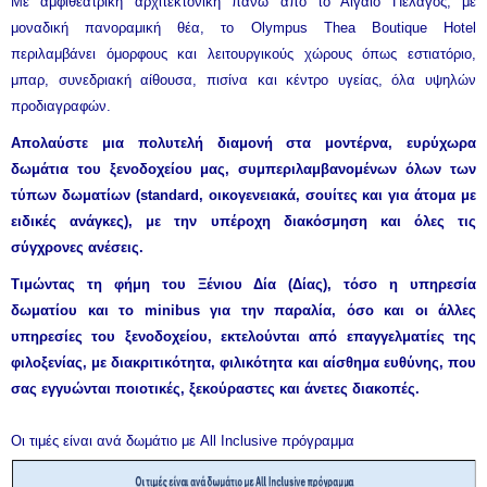
Με αμφιθεατρική αρχιτεκτονική πάνω από το Αιγαίο Πέλαγος, με
μοναδική πανοραμική θέα, το Olympus Thea Boutique Hotel
περιλαμβάνει όμορφους και λειτουργικούς χώρους όπως εστιατόριο,
μπαρ, συνεδριακή αίθουσα, πισίνα και κέντρο υγείας, όλα υψηλών
προδιαγραφών.
Απολαύστε μια πολυτελή διαμονή στα μοντέρνα, ευρύχωρα
δωμάτια του ξενοδοχείου μας, συμπεριλαμβανομένων όλων των
τύπων δωματίων (standard, οικογενειακά, σουίτες και για άτομα με
ειδικές ανάγκες), με την υπέροχη διακόσμηση και όλες τις
σύγχρονες ανέσεις.
Τιμώντας τη φήμη του Ξένιου Δία (Δίας), τόσο η υπηρεσία
δωματίου και το minibus για την παραλία, όσο και οι άλλες
υπηρεσίες του ξενοδοχείου, εκτελούνται από επαγγελματίες της
φιλοξενίας, με διακριτικότητα, φιλικότητα και αίσθημα ευθύνης, που
σας εγγυώνται ποιοτικές, ξεκούραστες και άνετες διακοπές.
Οι τιμές είναι ανά δωμάτιο με All Inclusive πρόγραμμα