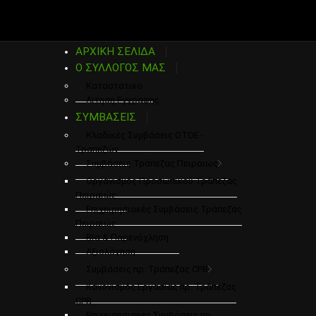
ΑΡΧΙΚΗ ΣΕΛΙΔΑ
Ο ΣΥΛΛΟΓΟΣ ΜΑΣ
Καταστατικο
Αιτηση Εγγραφης
ΣΥΜΒΑΣΕΙΣ
Κλαδικές Συμβάσεις ΟΤΟΕ -
Τραπεζών
Συμβάσεις Τράπεζας Πειραιώς
Οργανισμός Προσωπικού Τράπεζας
Πειραιώς
Επιχειρησιακές Συμβάσεις Τράπεζας
Πειραιώς
Βία & Παρενόχληση
Αξιολόγηση
Συμβάσεις πρ. Τράπεζας CPB
Κανονισμός Εργασίας πρ. Τράπεζας
CPB
Επιχειρησιακές Συμβάσεις πρ.