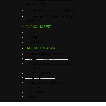
Τράπεζας CPB
Συμβάσεις πρ. Ελληνικής Τράπεζας
Κανονισμός Εργασίας πρ. Ελληνικής
Τράπεζας
ΑΝΑΚΟΙΝΩΣΕΙΣ
ΣΕΤΠ
ΟΤΟΕ
ΓΣΕΕ - ΕΚΑ
ΠΑΡΟΧΕΣ & ΆΛΛΑ
Επιδότηση καρτών ΜΜΜ
Κινητή Τηλεφωνία
Πρόσθετο πρόγραμμα υγείας
FamilyCare
Κάρτα "ΠΑΡΟΝ"
Διακοπές
Παραστάσεις - Εκδρομές -
Ξεναγήσεις
Αιμοδοσία
Άλλα