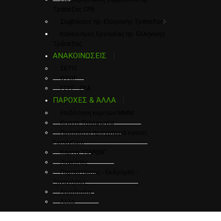
Τράπεζας CPB
Συμβάσεις πρ. Ελληνικής Τράπεζας
Κανονισμός Εργασίας πρ. Ελληνικής
Τράπεζας
ΑΝΑΚΟΙΝΩΣΕΙΣ
ΣΕΤΠ
ΟΤΟΕ
ΓΣΕΕ - ΕΚΑ
ΠΑΡΟΧΕΣ & ΆΛΛΑ
Επιδότηση καρτών ΜΜΜ
Κινητή Τηλεφωνία
Πρόσθετο πρόγραμμα υγείας
FamilyCare
Κάρτα "ΠΑΡΟΝ"
Διακοπές
Παραστάσεις - Εκδρομές -
Ξεναγήσεις
Αιμοδοσία
Άλλα