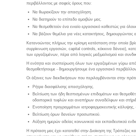
περιβάλλοντος με σαφείς όρους που:
Να θωρακίζουν την απασχόληση.
Να διατηρούν το επίπεδο αμοιβών μας.
Να θεσμοθετούν ένα ενιαίο εργασιακό καθεστώς για όλου
Να βάζουν θεμέλια για νέες κατακτήσεις, δημιουργώντας 
Κατανοώντας πλήρως την κρίσιμη κατάσταση στην οποία βρίσκ
συρρίκνωση εργασιών, capital controls, κόκκινα δάνεια), κα
των εργαζομένων, πέρα από λογικές μαξιμαλισμού και συνδικ
Η ενότητα και συσπείρωση όλων των εργαζομένων γύρω από τ
θεσμοθετήσουμε - δημιουργήσουμε ένα εργασιακό περιβάλλον
Οι άξονες των διεκδικήσεων που περιλαμβάνονται στην πρότα
Ρήτρα διασφάλισης απασχόλησης.
Βελτίωση των ήδη θεσπισμένων επιδομάτων και θεσμοθέτη
οδοιπορικά τυφλών και αναπήρων συναδέλφων και στήριξη
Ενοποίηση προγραμμάτων ιατροφαρμακευτικής κάλυψης, 
Βελτίωση όρων δανείων προσωπικού.
Αύξηση ημερών αδείας κοινωνικού και εκπαιδευτικού ενδι
Η πρόταση μας έχει κατατεθεί στην Διοίκηση της Τράπεζας κα