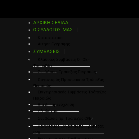
ΑΡΧΙΚΗ ΣΕΛΙΔΑ
Ο ΣΥΛΛΟΓΟΣ ΜΑΣ
Καταστατικο
Αιτηση Εγγραφης
ΣΥΜΒΑΣΕΙΣ
Κλαδικές Συμβάσεις ΟΤΟΕ -
Τραπεζών
Συμβάσεις Τράπεζας Πειραιώς
Οργανισμός Προσωπικού Τράπεζας
Πειραιώς
Επιχειρησιακές Συμβάσεις Τράπεζας
Πειραιώς
Βία & Παρενόχληση
Αξιολόγηση
Συμβάσεις πρ. Τράπεζας CPB
Κανονισμός Εργασίας πρ. Τράπεζας
CPB
Επιχειρησιακές Συμβάσεις πρ.