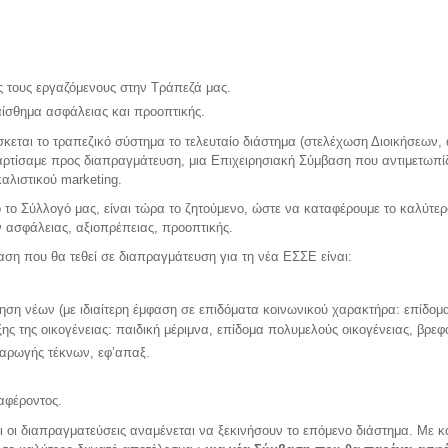
ς τους εργαζόμενους στην Τράπεζά μας.
αίσθημα ασφάλειας και προοπτικής.
εται το τραπεζικό σύστημα το τελευταίο διάστημα (στελέχωση Διοικήσεων,
ταρτίσαμε προς διαπραγμάτευση, μια Επιχειρησιακή Σύμβαση που αντιμετωπίζ
αλιστικού marketing.
ο Σύλλογό μας, είναι τώρα το ζητούμενο, ώστε να καταφέρουμε το καλύτερ
 ασφάλειας, αξιοπρέπειας, προοπτικής.
ση που θα τεθεί σε διαπραγμάτευση για τη νέα ΕΣΣΕ είναι:
ση νέων (με ιδιαίτερη έμφαση σε επιδόματα κοινωνικού χαρακτήρα: επίδομ
ς της οικογένειας: παιδική μέριμνα, επίδομα πολυμελούς οικογένειας, βρε
αρωγής τέκνων, εφ’απαξ.
αφέροντος.
ι οι διαπραγματεύσεις αναμένεται να ξεκινήσουν το επόμενο διάστημα. Με κ