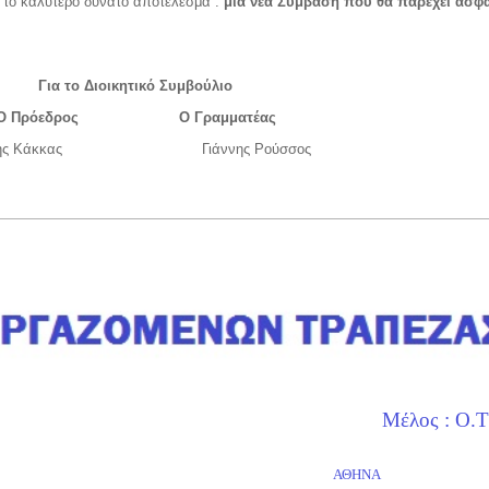
ε το καλύτερο δυνατό αποτέλεσμα :
μια νέα Σύμβαση που θα παρέχει ασφά
Για το Διοικητικό Συμβούλιο
Ο Πρόεδρος Ο Γραμματέας
ννης Κάκκας Γιάννης Ρούσσος
ς : Ο.Τ.Ο.Ε. - Ε
ΑΘΗΝΑ