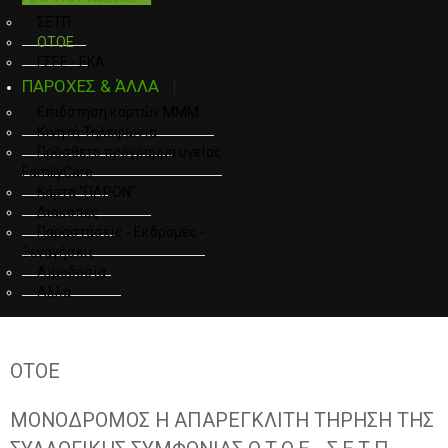
ΣΕΤΠ
ΟΤΟΕ
ΓΣΕΕ - ΕΚΑ
ΠΑΡΟΧΕΣ & ΆΛΛΑ
Επιδότηση καρτών ΜΜΜ
Κινητή Τηλεφωνία
Πρόσθετο πρόγραμμα υγείας
FamilyCare
Κάρτα "ΠΑΡΟΝ"
Διακοπές
Παραστάσεις - Εκδρομές -
Ξεναγήσεις
Αιμοδοσία
Άλλα
ΟΤΟΕ
ΜΟΝΟΔΡΟΜΟΣ Η ΑΠΑΡΕΓΚΛΙΤΗ ΤΗΡΗΣΗ ΤΗΣ