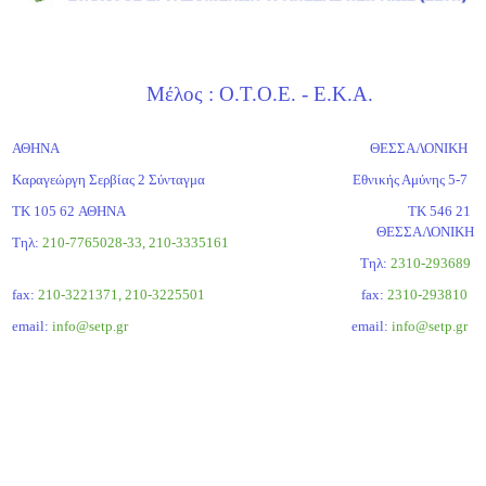
Μέλος : Ο.Τ.Ο.Ε. - Ε.Κ.Α.
ΑΘΗΝΑ
ΘΕΣΣΑΛΟΝΙΚΗ
Καραγεώργη Σερβίας 2 Σύνταγμα
Εθνικής Αμύνης 5-7
ΤΚ 105 62 ΑΘΗΝΑ
ΤΚ 546 21
ΘΕΣΣΑΛΟΝΙΚΗ
Τηλ:
210-7765028-33, 210-3335161
Tηλ:
2310-293689
fax:
210-3221371, 210-3225501
fax:
2310-293810
email:
info@setp.gr
email:
info@setp.gr