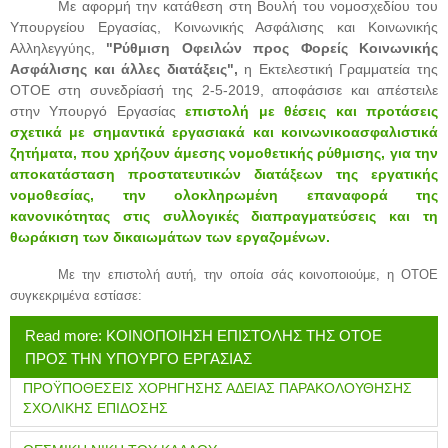
Με αφορμή την κατάθεση στη Βουλή του νομοσχεδίου του
Υπουργείου Εργασίας, Κοινωνικής Ασφάλισης και Κοινωνικής
Αλληλεγγύης,
"Ρύθμιση Οφειλών προς Φορείς Κοινωνικής
Ασφάλισης και άλλες διατάξεις",
η Εκτελεστική Γραμματεία της
ΟΤΟΕ στη συνεδρίασή της 2-5-2019, αποφάσισε και απέστειλε
στην Υπουργό Εργασίας
επιστολή με
θέσεις και προτάσεις
σχετικά με σημαντικά εργασιακά και κοινωνικοασφαλιστικά
ζητήματα, που χρήζουν άμεσης νομοθετικής ρύθμισης, για την
αποκατάσταση προστατευτικών διατάξεων της εργατικής
νομοθεσίας, την ολοκληρωμένη επαναφορά της
κανονικότητας στις συλλογικές διαπραγματεύσεις και τη
θωράκιση των δικαιωμάτων των εργαζομένων.
Με την επιστολή αυτή, την οποία σάς κοινοποιούμε, η ΟΤΟΕ
συγκεκριμένα εστίασε:
Read more: ΚΟΙΝΟΠΟΙΗΣΗ ΕΠΙΣΤΟΛΗΣ ΤΗΣ ΟΤΟΕ
ΠΡΟΣ ΤΗΝ ΥΠΟΥΡΓΟ ΕΡΓΑΣΙΑΣ
ΠΡΟΫΠΟΘΕΣΕΙΣ ΧΟΡΗΓΗΣΗΣ ΑΔΕΙΑΣ ΠΑΡΑΚΟΛΟΥΘΗΣΗΣ
ΣΧΟΛΙΚΗΣ ΕΠΙΔΟΣΗΣ