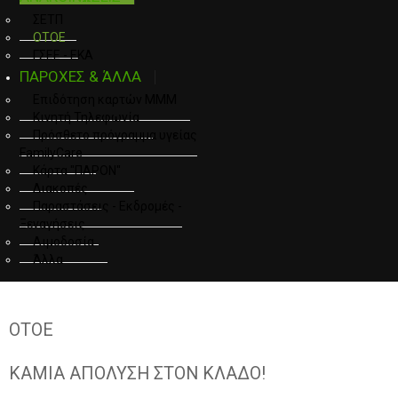
ΣΕΤΠ
ΟΤΟΕ
ΓΣΕΕ - ΕΚΑ
ΠΑΡΟΧΕΣ & ΆΛΛΑ
Επιδότηση καρτών ΜΜΜ
Κινητή Τηλεφωνία
Πρόσθετο πρόγραμμα υγείας
FamilyCare
Κάρτα "ΠΑΡΟΝ"
Διακοπές
Παραστάσεις - Εκδρομές -
Ξεναγήσεις
Αιμοδοσία
Άλλα
ΟΤΟΕ
ΚΑΜΙΑ ΑΠΟΛΥΣΗ ΣΤΟΝ ΚΛΑΔΟ!