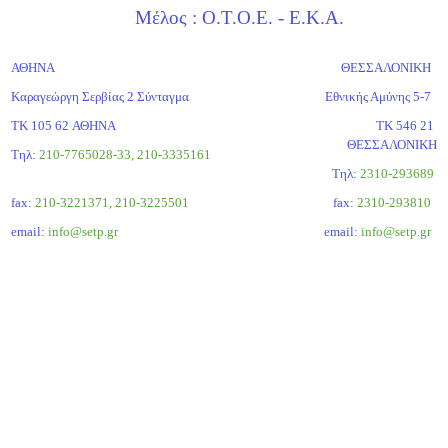
Μέλος : Ο.Τ.Ο.Ε. - Ε.Κ.Α.
ΑΘΗΝΑ
ΘΕΣΣΑΛΟΝΙΚΗ
Καραγεώργη Σερβίας 2 Σύνταγμα
Εθνικής Αμύνης 5-7
ΤΚ 105 62 ΑΘΗΝΑ
ΤΚ 546 21
ΘΕΣΣΑΛΟΝΙΚΗ
Τηλ:
210-7765028-33, 210-3335161
Tηλ:
2310-293689
fax:
210-3221371, 210-3225501
fax:
2310-293810
email:
info@setp.gr
email:
info@setp.gr