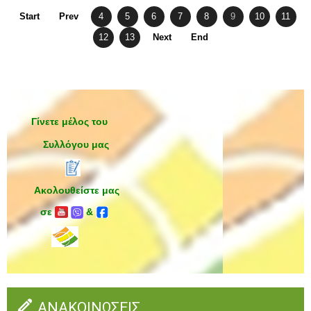
Start
Prev
4
5
6
7
8
9
10
11
12
13
Next
End
Γίνετε μέλος του
Συλλόγου μας
Ακολουθείστε μας
σε
&
ΑΝΑΚΟΙΝΩΣΕΙΣ