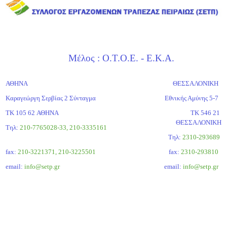
Μέλος : Ο.Τ.Ο.Ε. - Ε.Κ.Α.
ΑΘΗΝΑ
ΘΕΣΣΑΛΟΝΙΚΗ
Καραγεώργη Σερβίας 2 Σύνταγμα
Εθνικής Αμύνης 5-7
ΤΚ 105 62 ΑΘΗΝΑ
ΤΚ 546 21
ΘΕΣΣΑΛΟΝΙΚΗ
Τηλ:
210-7765028-33, 210-3335161
Tηλ:
2310-293689
fax:
210-3221371, 210-3225501
fax:
2310-293810
email:
info@setp.gr
email:
info@setp.gr