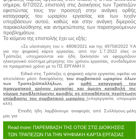
σήμερα, 6/7/2022, επιστολή στις Διοικήσεις των Τραπεζών
εφιστώντας τους την προσοχή στην ανάγκη ορθής
καταγραφής του ωραρίου εργασίας και των τυχόν
υπερβάσεων αυτού, καθώς και στην ανάγκη διμερούς
παρακολούθησης και αντιμετώπισης των παρατηρούμενων
προβλημάτων.
Το κείμενο της επιστολής έχει ως εξής:
«Σε υλοποίηση του ν. 4808/2021 και της 49758/2022 Υ.Α
για την ψηφιακή κάρτα εργασίας, από την 1.7.2022 όλες οι
Τράπεζες υποχρεούνται και ήδη ξεκίνησαν να εφαρμόζουν
ηλεκτρονικό σύστημα μέτρησης του χρόνου εργασίας, συνδεδεμένο
σε πραγματικό χρόνο με το ΠΣ ΕΡΓΑΝΗ ΙΙ.
Ειδικά στις Τράπεζες η ψηφιακή κάρτα εργασίας οφείλει να
αποτελέσει μέσο διασφάλισης
του συμβατικού ωραρίου όλων
των Τραπεζοϋπαλλήλων, με
ορθή καταγραφή του
πραγματικού χρόνου εργασίας και άμεση καταβολή της
νόμιμα προβλεπόμενης αμοιβής σε οποιαδήποτε περίπτωση
υπέρβασης του συμβατικού ωραρίου
(υπερεργασία, υπερωρία
κλπ).
Επειδή ήδη λαμβάνουμε αναφορές από Συλλόγους-μέλη
μας για:
Read more: ΠΑΡΕΜΒΑΣΗ ΤΗΣ ΟΤΟΕ ΣΤΙΣ ΔΙΟΙΚΗΣΕΙΣ
ΤΩΝ ΤΡΑΠΕΖΩΝ ΓΙΑ ΤΗΝ ΨΗΦΙΑΚΗ ΚΑΡΤΑ ΕΡΓΑΣΙΑΣ