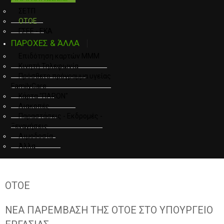
ΣΕΤΠ
ΟΤΟΕ
ΓΣΕΕ - ΕΚΑ
ΠΑΡΟΧΕΣ & ΆΛΛΑ
Επιδότηση καρτών ΜΜΜ
Κινητή Τηλεφωνία
Πρόσθετο πρόγραμμα υγείας
FamilyCare
Κάρτα "ΠΑΡΟΝ"
Διακοπές
Παραστάσεις - Εκδρομές -
Ξεναγήσεις
Αιμοδοσία
Άλλα
ΟΤΟΕ
ΝΕΑ ΠΑΡΕΜΒΑΣΗ ΤΗΣ ΟΤΟΕ ΣΤΟ ΥΠΟΥΡΓΕΙΟ